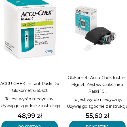
Glukometr Accu-Chek Instant
ACCU-CHEK Instant Paski Do
Mg/dL Zestaw Glukometr
Glukometru 50szt
,paski 10...
To jest wyrób medyczny.
To jest wyrób medyczny.
Używaj go zgodnie z instrukcją
Używaj go zgodnie z instrukcj
używania lub etykietą.
używania lub etykietą.
Cena
Cena
48,99 zł
55,60 zł
Paski testowe, do Glukometra
Glukometr Accu-Chek Instant
Accu-Chek Instant, ilość: 50szt
w nowej odsłonie !!
DO KOSZYKA
DO KOSZYKA