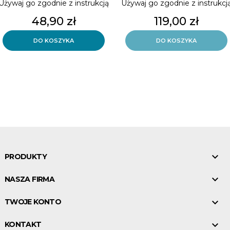
Używaj go zgodnie z instrukcją
Używaj go zgodnie z instrukcj
używania lub etykietą.
używania lub etykietą.
Cena
Cena
48,90 zł
119,00 zł
Glukometr Accu-Chek Instant
Glukometr Accu-Chek Instant
w nowej odsłonie !!
w nowej odsłonie!
DO KOSZYKA
DO KOSZYKA
ZESTAW ZAWIERA :
gleukometr ,nakłuwacz ,
lancety , paski , etui

PRODUKTY

NASZA FIRMA

TWOJE KONTO

KONTAKT