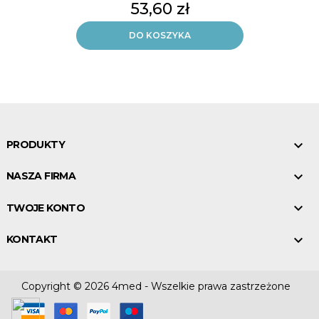
etykietą.
Cena
53,60 zł
Delikatne i bezbolesne pobieranie
DO KOSZYKA
krwi.
200 sztuk jałowych lancetów.

PRODUKTY

NASZA FIRMA

TWOJE KONTO

KONTAKT
Copyright © 2026 4med - Wszelkie prawa zastrzeżone