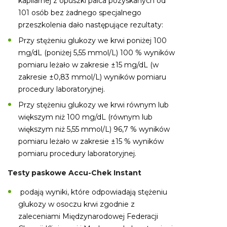
kapilarnej z opuszki palca pozyskanych od
101 osób bez żadnego specjalnego
przeszkolenia dało następujące rezultaty:
Przy stężeniu glukozy we krwi poniżej 100
mg/dL (poniżej 5,55 mmol/L) 100 % wyników
pomiaru leżało w zakresie ±15 mg/dL (w
zakresie ±0,83 mmol/L) wyników pomiaru
procedury laboratoryjnej.
Przy stężeniu glukozy we krwi równym lub
większym niż 100 mg/dL (równym lub
większym niż 5,55 mmol/L) 96,7 % wyników
pomiaru leżało w zakresie ±15 % wyników
pomiaru procedury laboratoryjnej.
Testy paskowe Accu-Chek Instant
podają wyniki, które odpowiadają stężeniu
glukozy w osoczu krwi zgodnie z
zaleceniami Międzynarodowej Federacji