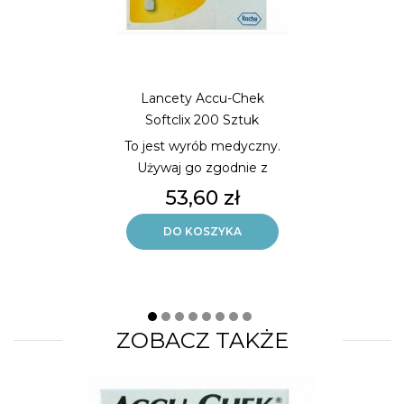
Lancety Accu-Chek
Softclix 200 Sztuk
To jest wyrób medyczny.
Używaj go zgodnie z
instrukcją używania lub
Cena
53,60 zł
etykietą.
Delikatne i bezbolesne
DO KOSZYKA
pobieranie krwi.
200 sztuk jałowych
lancetów.
ZOBACZ TAKŻE