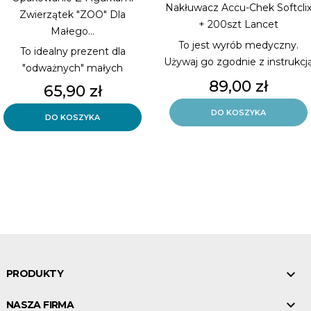
Nakłuwacz Accu-Chek Softcli
Zwierzątek "ZOO" Dla
+ 200szt Lancet
Małego...
To jest wyrób medyczny.
To idealny prezent dla
Używaj go zgodnie z instrukcj
"odważnych" małych
używania lub etykietą.
Cena
89,00 zł
pacjentów, którzy zasługują na
Cena
65,90 zł
Zestaw do pobierania krwi
coś wyjątkowego 100+4szt
DO KOSZYKA
DO KOSZYKA

PRODUKTY

NASZA FIRMA