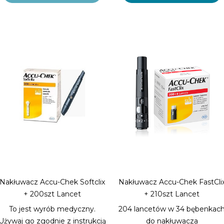
200 sztuk jałowych lancetów.
Nakłuwacz Accu-Chek Softclix
Nakłuwacz Accu-Chek FastCli
+ 200szt Lancet
+ 210szt Lancet
To jest wyrób medyczny.
204 lancetów w 34 bębenkac
Używaj go zgodnie z instrukcją
do nakłuwacza