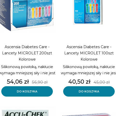
Ascensia Diabetes Care -
Ascensia Diabetes Care -
Lancety MICROLET 200szt
Lancety MICROLET 100szt
Kolorowe
Kolorowe
Silikonową powłoką, nakłucie
Silikonową powłoką, nakłucie
wymaga mniejszej siły i nie jest
wymaga mniejszej siły i nie jes
tak bolesne.
tak bolesne.
Cena
Cena
Cena
Cena
54,06 zł
40,50 zł
56,90 zł
45,00 zł
podstawowa
podsta
DO KOSZYKA
DO KOSZYKA