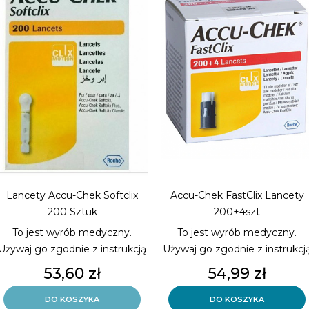
Lancety Accu-Chek Softclix
Accu-Chek FastClix Lancety
200 Sztuk
200+4szt
To jest wyrób medyczny.
To jest wyrób medyczny.
Używaj go zgodnie z instrukcją
Używaj go zgodnie z instrukcj
używania lub etykietą.
używania lub etykietą.
Cena
Cena
53,60 zł
54,99 zł
Delikatne i bezbolesne
204 lancetów w 34 bębenkac
pobieranie krwi.
do nakłuwacza
DO KOSZYKA
DO KOSZYKA