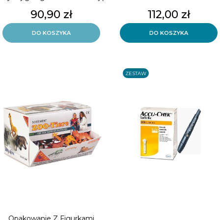
używania lub etykietą.
Cena
Cena
90,90 zł
112,00 zł
Zestaw do pobierania krwi ,
AccuChek Nakłuwacz ETUI +
DO KOSZYKA
DO KOSZYKA
200szt lancet AccuCheck .
Razem 200 szt Lancet
ZESTAW
Opakowanie Z Figurkami