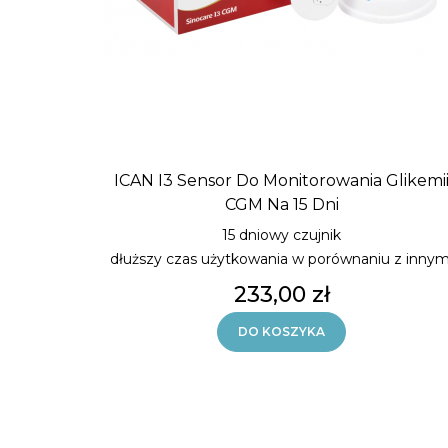
ICAN I3 Sensor Do Monitorowania Glikemi
CGM Na 15 Dni
15 dniowy czujnik
dłuższy czas użytkowania w porównaniu z innym
systemami CGM
Cena
233,00 zł
Nie wymaga skanowania sensor można aplikow
również na ramieniu u pacjentów od 13 roku życia
DO KOSZYKA
Do tej pory dozwolony był wyłącznie brzuch (u
pacjentów od 2 roku życia) natomiast od teraz
pacjenci mają wybór. Dokładność działania senso
na ramieniu jak i na brzuchu jest taka sama.