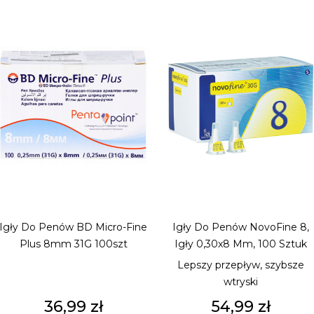
Igły Do Penów BD Micro-Fine
Igły Do Penów NovoFine 8,
Plus 8mm 31G 100szt
Igły 0,30x8 Mm, 100 Sztuk
Lepszy przepływ, szybsze
wtryski
Cena
Cena
36,99 zł
54,99 zł